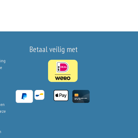
Betaal veilig met
ling
de
ben
deze
n