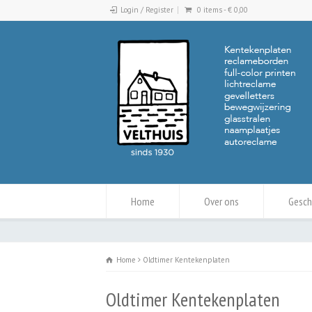
Login / Register
0 items -
€
0,00
Home
Over ons
Gesch
Home
Oldtimer Kentekenplaten
Oldtimer Kentekenplaten