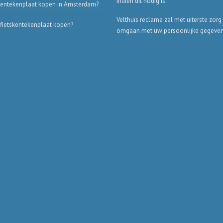
indien dit nodig is.
entekenplaat kopen in Amsterdam?
Velthuis reclame zal met uiterste zorg
ietskentekenplaat kopen?
omgaan met uw persoonlijke gegeven