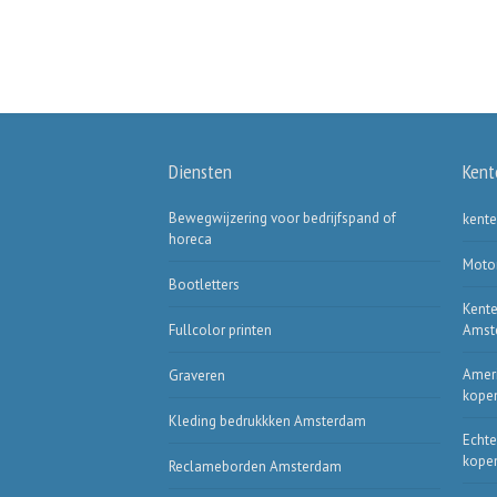
Diensten
Kent
Bewegwijzering voor bedrijfspand of
kente
horeca
Moto
Bootletters
Kente
Fullcolor printen
Amst
Ameri
Graveren
kope
Kleding bedrukkken Amsterdam
Echte
kope
Reclameborden Amsterdam