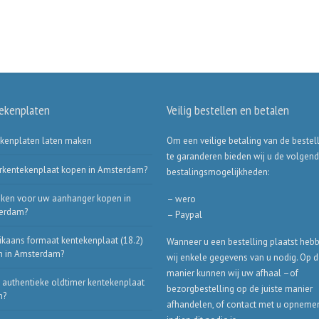
ekenplaten
Veilig bestellen en betalen
kenplaten laten maken
Om een veilige betaling van de bestel
te garanderen bieden wij u de volgen
rkentekenplaat kopen in Amsterdam?
bestalingsmogelijkheden:
ken voor uw aanhanger kopen in
– wero
erdam?
– Paypal
kaans formaat kentekenplaat (18.2)
Wanneer u een bestelling plaatst heb
n in Amsterdam?
wij enkele gegevens van u nodig. Op 
manier kunnen wij uw afhaal –of
 authentieke oldtimer kentekenplaat
bezorgbestelling op de juiste manier
n?
afhandelen, of contact met u opneme