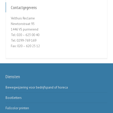
Contactgegevens
Velthuis Reclame
Newtonstraat 95
1446 VS purmerend
Tel: 020 – 623 00 40
Tel: 0299-769 169
Fax: 020 – 620 25 12
Diensten
Bewegwijzering voor bedrijfspand of horeca
Bootletters
Fullcolor printen